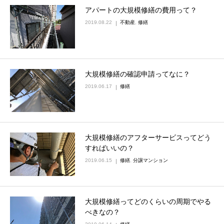
アパートの大規模修繕の費用って？
2019.08.22
不動産
,
修繕
大規模修繕の確認申請ってなに？
2019.06.17
修繕
大規模修繕のアフターサービスってどう
すればいいの？
2019.06.15
修繕
,
分譲マンション
大規模修繕ってどのくらいの周期でやる
べきなの？