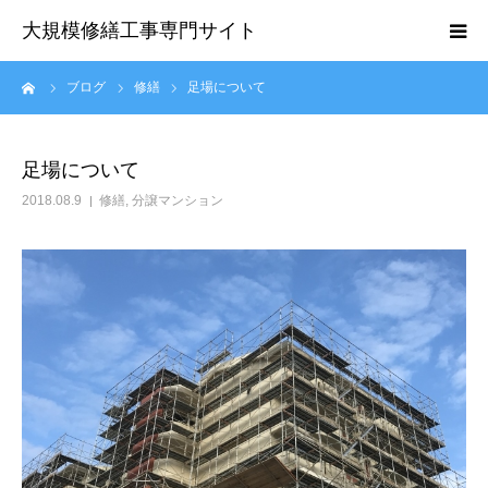
大規模修繕工事専門サイト
ーム
ブログ
修繕
足場について
HOME
会社概要
足場について
2018.08.9
修繕
,
分譲マンション
スタッフ紹介
お問い合わせ