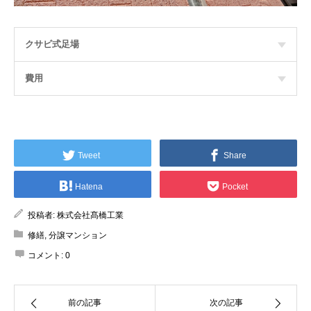
クサビ式足場
費用
Tweet
Share
Hatena
Pocket
投稿者:
株式会社髙橋工業
修繕
,
分譲マンション
コメント:
0
前の記事
次の記事